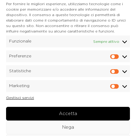
Per fornire le migliori esperienze, utilizziamo tecnologie come i
E-mail. auronzo@dolomitica.it
cookie per memorizzare e/o accedere alle informazioni del
Cortina d'Ampezzo
dispositivo. Il consenso a queste tecnologie ci permetterà di
32043 Cortina d'Ampezzo (BL)
elaborare dati come il comportamento di navigazione o ID unici
Tel. 0436 4127
su questo sito. Non acconsentire o ritirare il consenso può
E-mail. pieve@dolomitica.it
influire negativamente su alcune caratteristiche e funzioni.
Funzionale
Sempre attivo
S. Stefano di Cadore
Piazza Roma 23
32045 S. Stefano di Cadore - Comelico (BL)
Preferenze
Prefere
Tel. 0435 420345
E-mail. santostefano@dolomitica.it
Statistiche
Statisti
Candide di Comelico Superiore
Via VI Novembre, 152
Marketing
32040 Candide di Comelico Superiore (BL)
Marketi
Tel. 0435 420345
Gestisci servizi
E-mail. candide@dolomitica.it
Laboratorio Marmi
Via Piave 122
Accetta
32040 Laboratorio Marmi a Lozzo di Cadore (BL)
Tel.
0435 76077
Nega
E-mail. marmi@dolomitica.it