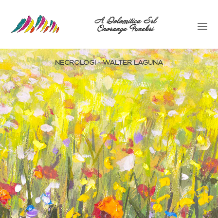
A Dolomitica Srl
Onoranze Funebri
NECROLOGI - WALTER LAGUNA