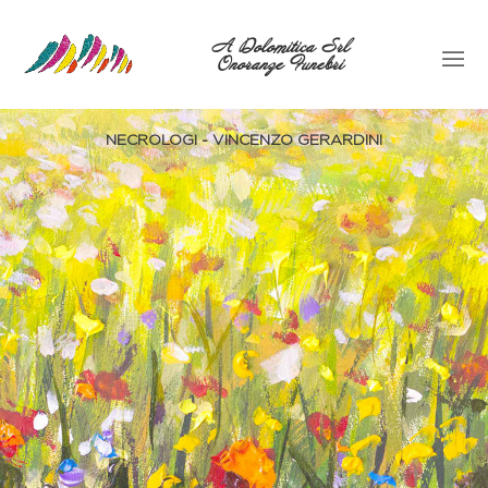
A Dolomitica Srl
Onoranze Funebri
NECROLOGI - VINCENZO GERARDINI