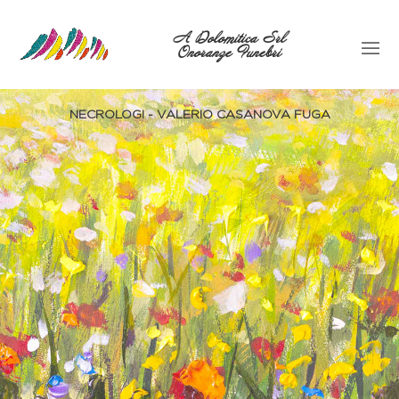
A Dolomitica Srl
Onoranze Funebri
NECROLOGI - VALERIO CASANOVA FUGA