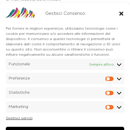
Auronzo di Cadore
Via Unione, 21/B
Gestisci Consenso
32041 Auronzo di Cadore (BL)
Tel. 0435 400668
Per fornire le migliori esperienze, utilizziamo tecnologie come i
E-mail. auronzo@dolomitica.it
cookie per memorizzare e/o accedere alle informazioni del
Cortina d'Ampezzo
dispositivo. Il consenso a queste tecnologie ci permetterà di
32043 Cortina d'Ampezzo (BL)
elaborare dati come il comportamento di navigazione o ID unici
Tel. 0436 4127
su questo sito. Non acconsentire o ritirare il consenso può
E-mail. pieve@dolomitica.it
influire negativamente su alcune caratteristiche e funzioni.
Funzionale
Sempre attivo
S. Stefano di Cadore
Piazza Roma 23
32045 S. Stefano di Cadore - Comelico (BL)
Preferenze
Prefere
Tel. 0435 420345
E-mail. santostefano@dolomitica.it
Statistiche
Statisti
Candide di Comelico Superiore
Via VI Novembre, 152
Marketing
32040 Candide di Comelico Superiore (BL)
Marketi
Tel. 0435 420345
Gestisci servizi
E-mail. candide@dolomitica.it
Laboratorio Marmi