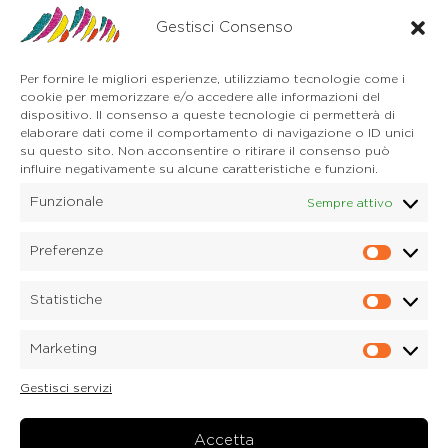
Auronzo di Cadore
Via Unione, 21/B
Gestisci Consenso
32041 Auronzo di Cadore (BL)
Tel. 0435 400668
Per fornire le migliori esperienze, utilizziamo tecnologie come i
E-mail. auronzo@dolomitica.it
cookie per memorizzare e/o accedere alle informazioni del
Cortina d'Ampezzo
dispositivo. Il consenso a queste tecnologie ci permetterà di
32043 Cortina d'Ampezzo (BL)
elaborare dati come il comportamento di navigazione o ID unici
Tel. 0436 4127
su questo sito. Non acconsentire o ritirare il consenso può
influire negativamente su alcune caratteristiche e funzioni.
E-mail. pieve@dolomitica.it
Funzionale
Sempre attivo
S. Stefano di Cadore
Piazza Roma 23
32045 S. Stefano di Cadore - Comelico (BL)
Preferenze
Prefere
Tel. 0435 420345
E-mail. santostefano@dolomitica.it
Statistiche
Statisti
Candide di Comelico Superiore
Via VI Novembre, 152
Marketing
32040 Candide di Comelico Superiore (BL)
Marketi
Tel. 0435 420345
Gestisci servizi
E-mail. candide@dolomitica.it
Laboratorio Marmi
Via Piave 122
Accetta