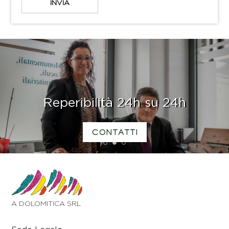
Reperibilità 24h su 24h
CONTATTI
1
2
3
A DOLOMITICA SRL