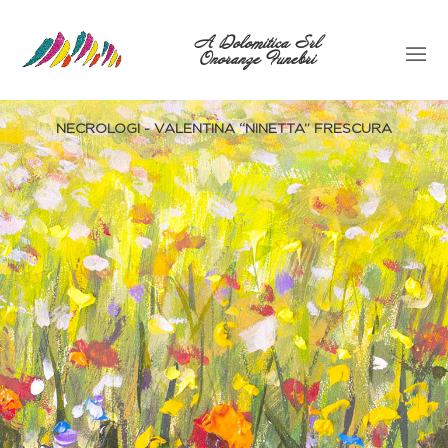
A Dolomitica Srl
Onoranze Funebri
NECROLOGI - VALENTINA ‘‘NINETTA’’ FRESCURA