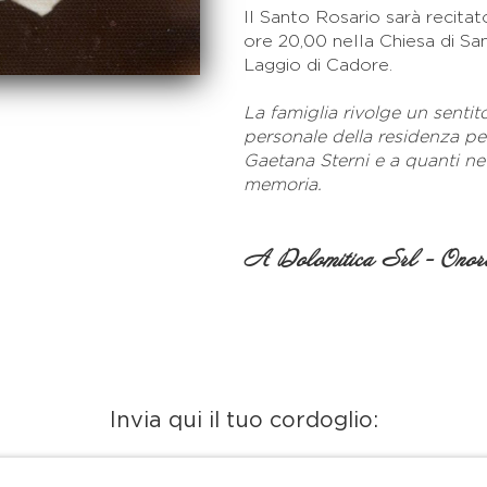
Il Santo Rosario sarà recita
ore 20,00 nella Chiesa di Sa
Laggio di Cadore.
La famiglia rivolge un sentit
personale della residenza pe
Gaetana Sterni e a quanti ne
memoria.
A Dolomitica Srl - Onora
Invia qui il tuo cordoglio: