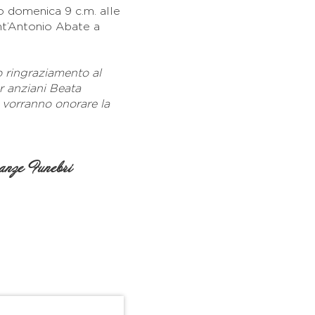
to domenica 9 c.m. alle
nt’Antonio Abate a
o ringraziamento al
r anziani Beata
 vorranno onorare la
nze Funebri