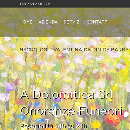
+39 334.3310478
HOME
AZIENDA
SERVIZI
CONTATTI
NECROLOGI - VALENTINA DA RIN DE BARBE
A Dolomitica Srl
Onoranze Funebri
Reperibilità 24h su 24h