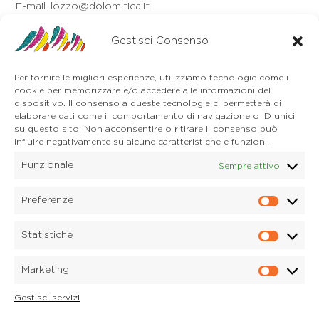
E-mail. lozzo@dolomitica.it
Auronzo di Cadore
Via Unione, 21/B
Gestisci Consenso
32041 Auronzo di Cadore (BL)
Tel. 0435 400668
Per fornire le migliori esperienze, utilizziamo tecnologie come i
E-mail. auronzo@dolomitica.it
cookie per memorizzare e/o accedere alle informazioni del
Cortina d'Ampezzo
dispositivo. Il consenso a queste tecnologie ci permetterà di
32043 Cortina d'Ampezzo (BL)
elaborare dati come il comportamento di navigazione o ID unici
Tel. 0436 4127
su questo sito. Non acconsentire o ritirare il consenso può
E-mail. pieve@dolomitica.it
influire negativamente su alcune caratteristiche e funzioni.
Funzionale
Sempre attivo
S. Stefano di Cadore
Piazza Roma 23
32045 S. Stefano di Cadore - Comelico (BL)
Preferenze
Prefere
Tel. 0435 420345
E-mail. santostefano@dolomitica.it
Statistiche
Statisti
Candide di Comelico Superiore
Via VI Novembre, 152
Marketing
32040 Candide di Comelico Superiore (BL)
Marketi
Tel. 0435 420345
Gestisci servizi
E-mail. candide@dolomitica.it