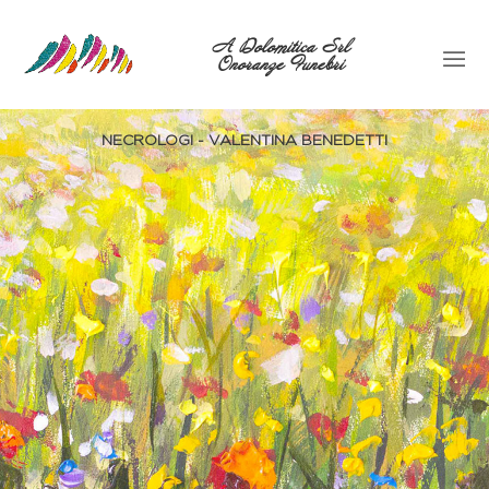
A Dolomitica Srl
Onoranze Funebri
NECROLOGI - VALENTINA BENEDETTI