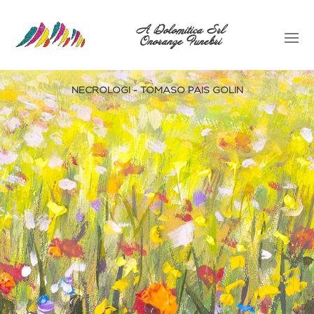
A Dolomitica Srl
Onoranze Funebri
NECROLOGI - TOMASO PAIS GOLIN