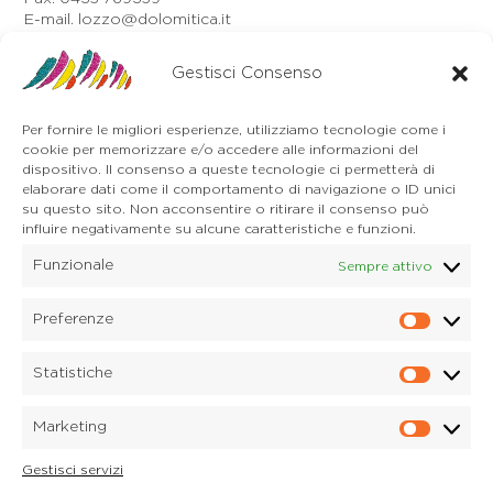
E-mail. lozzo@dolomitica.it
Auronzo di Cadore
Via Unione, 21/B
Gestisci Consenso
32041 Auronzo di Cadore (BL)
Tel. 0435 400668
Per fornire le migliori esperienze, utilizziamo tecnologie come i
E-mail. auronzo@dolomitica.it
cookie per memorizzare e/o accedere alle informazioni del
Cortina d'Ampezzo
dispositivo. Il consenso a queste tecnologie ci permetterà di
32043 Cortina d'Ampezzo (BL)
elaborare dati come il comportamento di navigazione o ID unici
Tel. 0436 4127
su questo sito. Non acconsentire o ritirare il consenso può
influire negativamente su alcune caratteristiche e funzioni.
E-mail. pieve@dolomitica.it
Funzionale
Sempre attivo
S. Stefano di Cadore
Piazza Roma 23
32045 S. Stefano di Cadore - Comelico (BL)
Preferenze
Prefere
Tel. 0435 420345
E-mail. santostefano@dolomitica.it
Statistiche
Statisti
Candide di Comelico Superiore
Via VI Novembre, 152
Marketing
32040 Candide di Comelico Superiore (BL)
Marketi
Tel. 0435 420345
Gestisci servizi
E-mail. candide@dolomitica.it