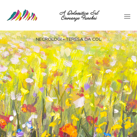
A Dolomitica Srl
Onoranze Funebri
NECROLOGI - TERESA DA COL