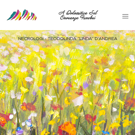
A Dolomitica Srl
Onoranze Funebri
NECROLOGI - TEODOLINDA ‘‘LINDA’’ D’ANDREA