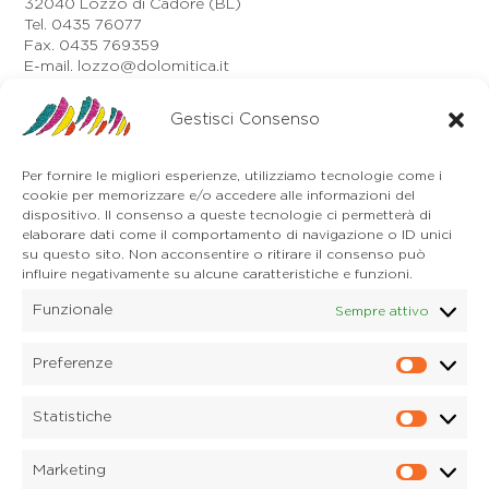
32040 Lozzo di Cadore (BL)
Tel. 0435 76077
Fax. 0435 769359
E-mail. lozzo@dolomitica.it
Auronzo di Cadore
Via Unione, 21/B
Gestisci Consenso
32041 Auronzo di Cadore (BL)
Tel. 0435 400668
Per fornire le migliori esperienze, utilizziamo tecnologie come i
E-mail. auronzo@dolomitica.it
cookie per memorizzare e/o accedere alle informazioni del
Cortina d'Ampezzo
dispositivo. Il consenso a queste tecnologie ci permetterà di
32043 Cortina d'Ampezzo (BL)
elaborare dati come il comportamento di navigazione o ID unici
Tel. 0436 4127
su questo sito. Non acconsentire o ritirare il consenso può
influire negativamente su alcune caratteristiche e funzioni.
E-mail. pieve@dolomitica.it
Funzionale
Sempre attivo
S. Stefano di Cadore
Piazza Roma 23
32045 S. Stefano di Cadore - Comelico (BL)
Preferenze
Prefere
Tel. 0435 420345
E-mail. santostefano@dolomitica.it
Statistiche
Statisti
Candide di Comelico Superiore
Via VI Novembre, 152
Marketing
32040 Candide di Comelico Superiore (BL)
Marketi