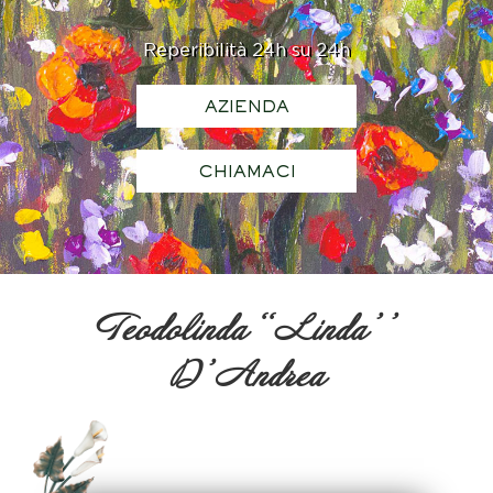
Reperibilità 24h su 24h
AZIENDA
CHIAMACI
Teodolinda ‘‘Linda’’
D’Andrea