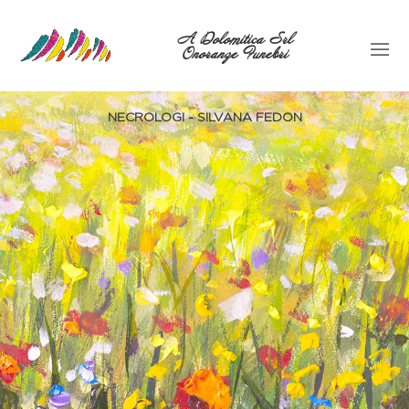
A Dolomitica Srl
Onoranze Funebri
NECROLOGI - SILVANA FEDON