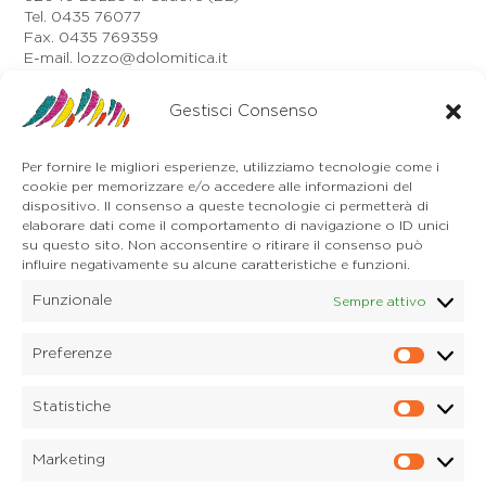
Tel. 0435 76077
Fax. 0435 769359
E-mail. lozzo@dolomitica.it
Auronzo di Cadore
Gestisci Consenso
Via Unione, 21/B
32041 Auronzo di Cadore (BL)
Tel. 0435 400668
Per fornire le migliori esperienze, utilizziamo tecnologie come i
E-mail. auronzo@dolomitica.it
cookie per memorizzare e/o accedere alle informazioni del
Cortina d'Ampezzo
dispositivo. Il consenso a queste tecnologie ci permetterà di
32043 Cortina d'Ampezzo (BL)
elaborare dati come il comportamento di navigazione o ID unici
Tel. 0436 4127
su questo sito. Non acconsentire o ritirare il consenso può
influire negativamente su alcune caratteristiche e funzioni.
E-mail. pieve@dolomitica.it
Funzionale
Sempre attivo
S. Stefano di Cadore
Piazza Roma 23
32045 S. Stefano di Cadore - Comelico (BL)
Preferenze
Prefere
Tel. 0435 420345
E-mail. santostefano@dolomitica.it
Statistiche
Statisti
Candide di Comelico Superiore
Via VI Novembre, 152
Marketing
32040 Candide di Comelico Superiore (BL)
Marketi
Tel. 0435 420345