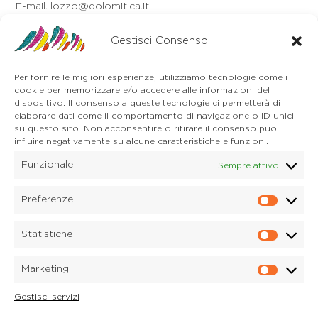
E-mail. lozzo@dolomitica.it
Auronzo di Cadore
Via Unione, 21/B
Gestisci Consenso
32041 Auronzo di Cadore (BL)
Tel. 0435 400668
Per fornire le migliori esperienze, utilizziamo tecnologie come i
E-mail. auronzo@dolomitica.it
cookie per memorizzare e/o accedere alle informazioni del
Cortina d'Ampezzo
dispositivo. Il consenso a queste tecnologie ci permetterà di
32043 Cortina d'Ampezzo (BL)
elaborare dati come il comportamento di navigazione o ID unici
Tel. 0436 4127
su questo sito. Non acconsentire o ritirare il consenso può
influire negativamente su alcune caratteristiche e funzioni.
E-mail. pieve@dolomitica.it
Funzionale
Sempre attivo
S. Stefano di Cadore
Piazza Roma 23
32045 S. Stefano di Cadore - Comelico (BL)
Preferenze
Prefere
Tel. 0435 420345
E-mail. santostefano@dolomitica.it
Statistiche
Statisti
Candide di Comelico Superiore
Via VI Novembre, 152
Marketing
32040 Candide di Comelico Superiore (BL)
Marketi
Tel. 0435 420345
Gestisci servizi
E-mail. candide@dolomitica.it