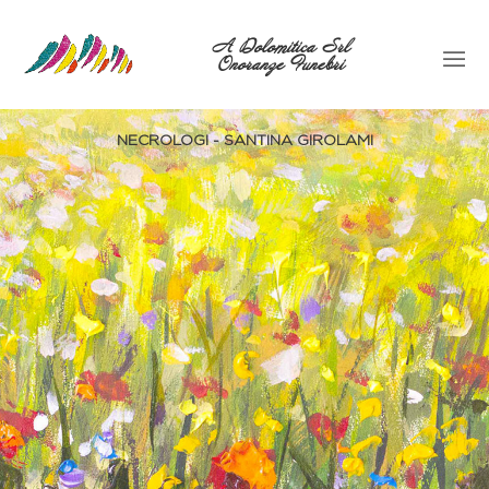
A Dolomitica Srl
Onoranze Funebri
NECROLOGI - SANTINA GIROLAMI