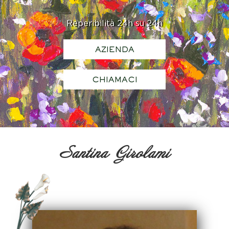
Reperibilità 24h su 24h
AZIENDA
CHIAMACI
Santina Girolami