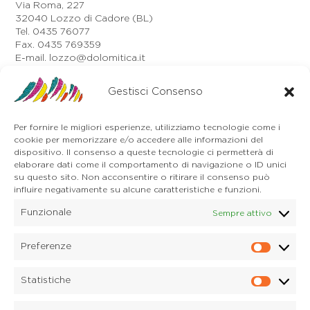
Via Roma, 227
32040 Lozzo di Cadore (BL)
Tel. 0435 76077
Fax. 0435 769359
E-mail. lozzo@dolomitica.it
Auronzo di Cadore
Gestisci Consenso
Via Unione, 21/B
32041 Auronzo di Cadore (BL)
Tel. 0435 400668
Per fornire le migliori esperienze, utilizziamo tecnologie come i
E-mail. auronzo@dolomitica.it
cookie per memorizzare e/o accedere alle informazioni del
Cortina d'Ampezzo
dispositivo. Il consenso a queste tecnologie ci permetterà di
32043 Cortina d'Ampezzo (BL)
elaborare dati come il comportamento di navigazione o ID unici
Tel. 0436 4127
su questo sito. Non acconsentire o ritirare il consenso può
influire negativamente su alcune caratteristiche e funzioni.
E-mail. pieve@dolomitica.it
Funzionale
Sempre attivo
S. Stefano di Cadore
Piazza Roma 23
32045 S. Stefano di Cadore - Comelico (BL)
Preferenze
Prefere
Tel. 0435 420345
E-mail. santostefano@dolomitica.it
Statistiche
Statisti
Candide di Comelico Superiore
Via VI Novembre, 152