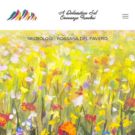
A Dolomitica Srl
Onoranze Funebri
NECROLOGI - ROSSANA DEL FAVERO