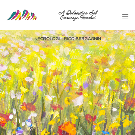
A Dolomitica Srl
Onoranze Funebri
NECROLOGI - RICO BERGAGNIN