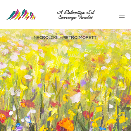
A Dolomitica Srl
Onoranze Funebri
NECROLOGI - PIETRO MORETTI