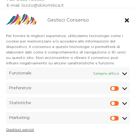
E-mail. lozzo@dolomitica.it
Auronzo di Cadore
Via Unione, 21/B
Gestisci Consenso
32041 Auronzo di Cadore (BL)
Tel. 0435 400668
Per fornire le migliori esperienze, utilizziamo tecnologie come i
E-mail. auronzo@dolomitica.it
cookie per memorizzare e/o accedere alle informazioni del
Cortina d'Ampezzo
dispositivo. Il consenso a queste tecnologie ci permetterà di
32043 Cortina d'Ampezzo (BL)
elaborare dati come il comportamento di navigazione o ID unici
Tel. 0436 4127
su questo sito. Non acconsentire o ritirare il consenso può
influire negativamente su alcune caratteristiche e funzioni.
E-mail. pieve@dolomitica.it
Funzionale
Sempre attivo
S. Stefano di Cadore
Piazza Roma 23
32045 S. Stefano di Cadore - Comelico (BL)
Preferenze
Prefere
Tel. 0435 420345
E-mail. santostefano@dolomitica.it
Statistiche
Statisti
Candide di Comelico Superiore
Via VI Novembre, 152
Marketing
32040 Candide di Comelico Superiore (BL)
Marketi
Tel. 0435 420345
Gestisci servizi
E-mail. candide@dolomitica.it