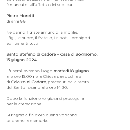
è mancato all’affetto dei suoi cari
Pietro Moretti
di anni 88
Ne danno il triste annuncio la moglie,
i figli, le nuore, il fratello, i nipoti, i pronipoti
ed i parenti tutti.
Santo Stefano di Cadore – Casa di Soggiorno,
15 giugno 2024
I funerali avranno luogo
martedì 18 giugno
alle ore 15,00 nella Chiesa parrocchiale
di
Calalzo di Cadore
, preceduti dalla recita
del Santo rosario alle ore 14,30.
Dopo la funzione religiosa si proseguirà
per la cremazione.
Si ringrazia fin d’ora quanti vorranno
onorarne la memoria.