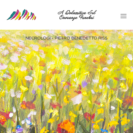
A Dolomitica Srl
Onoranze Funebri
NECROLOGI - PIETRO BENEDETTO RISS