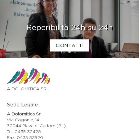
Reperibilità 24h su 24h
CONTATTI
1
2
3
A DOLOMITICA SRL
Sede Legale
A Dolomitica Srl
Via Cogonie, 14
32044 Pieve di Cadore (BL)
Tel. 0435 32428
Fax. 0435 33520