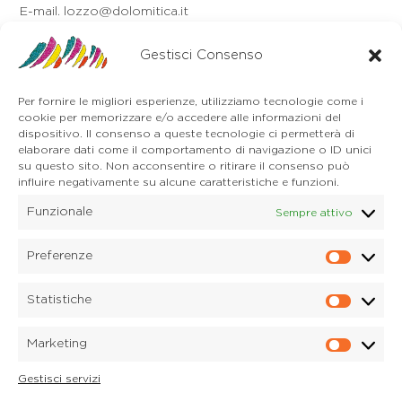
E-mail. lozzo@dolomitica.it
Auronzo di Cadore
Via Unione, 21/B
Gestisci Consenso
32041 Auronzo di Cadore (BL)
Tel. 0435 400668
Per fornire le migliori esperienze, utilizziamo tecnologie come i
E-mail. auronzo@dolomitica.it
cookie per memorizzare e/o accedere alle informazioni del
Cortina d'Ampezzo
dispositivo. Il consenso a queste tecnologie ci permetterà di
32043 Cortina d'Ampezzo (BL)
elaborare dati come il comportamento di navigazione o ID unici
Tel. 0436 4127
su questo sito. Non acconsentire o ritirare il consenso può
E-mail. pieve@dolomitica.it
influire negativamente su alcune caratteristiche e funzioni.
Funzionale
Sempre attivo
S. Stefano di Cadore
Piazza Roma 23
32045 S. Stefano di Cadore - Comelico (BL)
Preferenze
Prefere
Tel. 0435 420345
E-mail. santostefano@dolomitica.it
Statistiche
Statisti
Candide di Comelico Superiore
Via VI Novembre, 152
Marketing
32040 Candide di Comelico Superiore (BL)
Marketi
Tel. 0435 420345
Gestisci servizi
E-mail. candide@dolomitica.it