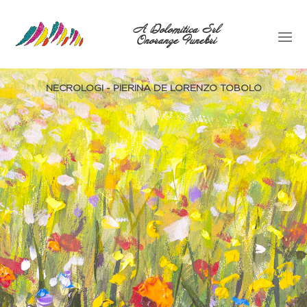
A Dolomitica Srl
Onoranze Funebri
NECROLOGI - PIERINA DE LORENZO TOBOLO