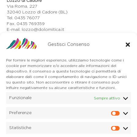
Lozzo di Cadore
Via Roma, 227
32040 Lozzo di Cadore (BL)
Tel. 0435 76077
Fax. 0435 769359
E-mail. lozzo@dolomitica.it
Auronzo di Cadore
Via Unione, 21/B
Gestisci Consenso
32041 Auronzo di Cadore (BL)
Tel. 0435 400668
Per fornire le migliori esperienze, utilizziamo tecnologie come i
E-mail. auronzo@dolomitica.it
cookie per memorizzare e/o accedere alle informazioni del
Cortina d'Ampezzo
dispositivo. Il consenso a queste tecnologie ci permetterà di
32043 Cortina d'Ampezzo (BL)
elaborare dati come il comportamento di navigazione o ID unici
Tel. 0436 4127
su questo sito. Non acconsentire o ritirare il consenso può
E-mail. pieve@dolomitica.it
influire negativamente su alcune caratteristiche e funzioni.
Funzionale
Sempre attivo
S. Stefano di Cadore
Piazza Roma 23
32045 S. Stefano di Cadore - Comelico (BL)
Preferenze
Prefere
Tel. 0435 420345
E-mail. santostefano@dolomitica.it
Statistiche
Statisti
Candide di Comelico Superiore