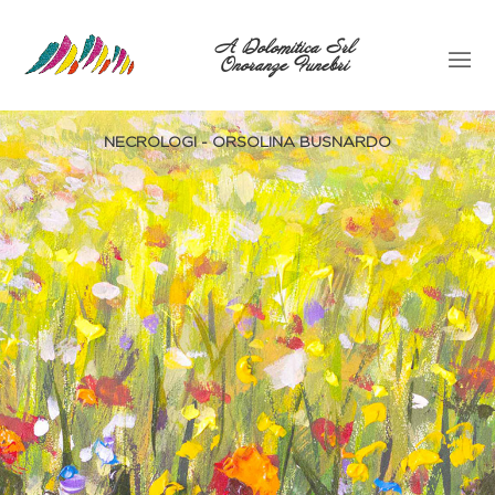
A Dolomitica Srl
Onoranze Funebri
NECROLOGI - ORSOLINA BUSNARDO