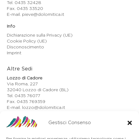
Tel. 0435 32428
Fax. 0435 33520
E-mail. pieve@dolomitica.it
Info
Dichiarazione sulla Privacy (UE)
Cookie Policy (UE)
Disconoscimento
Imprint
Altre Sedi
Lozzo di Cadore
Via Roma, 227
32040 Lozzo di Cadore (BL)
Tel. 0435 76077
Fax. 0435 769359
E-mail. lozzo@dolomitica.it
Auronzo di Cadore
Via Unione, 21/B
Gestisci Consenso
32041 Auronzo di Cadore (BL)
Tel. 0435 400668
Per fornire le migliori esperienze, utilizziamo tecnologie come i