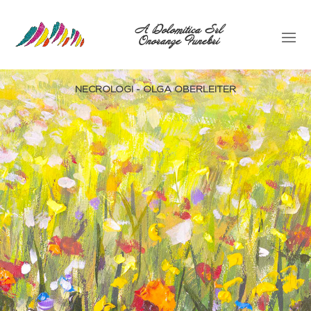
A Dolomitica Srl
Onoranze Funebri
NECROLOGI - OLGA OBERLEITER