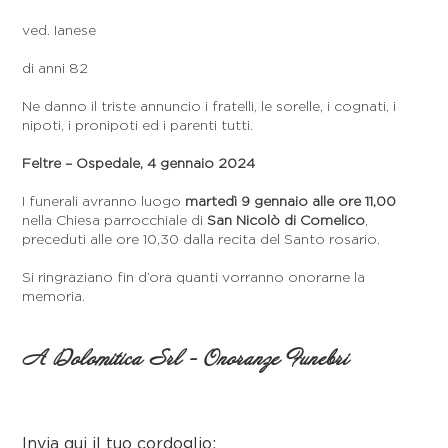
ved. Ianese
di anni 82
Ne danno il triste annuncio i fratelli, le sorelle, i cognati, i
nipoti, i pronipoti ed i parenti tutti.
Feltre – Ospedale, 4 gennaio 2024
I funerali avranno luogo
martedì 9 gennaio alle ore 11,00
nella Chiesa parrocchiale di
San Nicolò di Comelico
,
preceduti alle ore 10,30 dalla recita del Santo rosario.
Si ringraziano fin d’ora quanti vorranno onorarne la
memoria.
A Dolomitica Srl - Onoranze Funebri
Invia qui il tuo cordoglio: