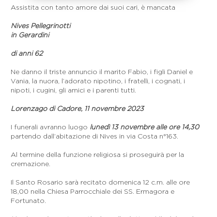
Assistita con tanto amore dai suoi cari, è mancata
Nives Pellegrinotti
in Gerardini
di anni 62
Ne danno il triste annuncio il marito Fabio, i figli Daniel e
Vania, la nuora, l’adorato nipotino, i fratelli, i cognati, i
nipoti, i cugini, gli amici e i parenti tutti.
Lorenzago di Cadore, 11 novembre 2023
I funerali avranno luogo
lunedì 13 novembre alle ore 14,30
partendo dall’abitazione di Nives in via Costa n°163.
Al termine della funzione religiosa si proseguirà per la
cremazione.
Il Santo Rosario sarà recitato domenica 12 c.m. alle ore
18,00 nella Chiesa Parrocchiale dei SS. Ermagora e
Fortunato.