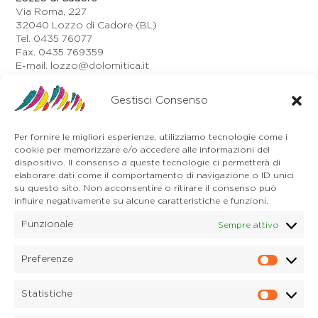
Via Roma, 227
32040 Lozzo di Cadore (BL)
Tel. 0435 76077
Fax. 0435 769359
E-mail. lozzo@dolomitica.it
Auronzo di Cadore
Gestisci Consenso
Via Unione, 21/B
32041 Auronzo di Cadore (BL)
Tel. 0435 400668
Per fornire le migliori esperienze, utilizziamo tecnologie come i
E-mail. auronzo@dolomitica.it
cookie per memorizzare e/o accedere alle informazioni del
Cortina d'Ampezzo
dispositivo. Il consenso a queste tecnologie ci permetterà di
32043 Cortina d'Ampezzo (BL)
elaborare dati come il comportamento di navigazione o ID unici
Tel. 0436 4127
su questo sito. Non acconsentire o ritirare il consenso può
influire negativamente su alcune caratteristiche e funzioni.
E-mail. pieve@dolomitica.it
Funzionale
Sempre attivo
S. Stefano di Cadore
Piazza Roma 23
32045 S. Stefano di Cadore - Comelico (BL)
Preferenze
Prefere
Tel. 0435 420345
E-mail. santostefano@dolomitica.it
Statistiche
Statisti
Candide di Comelico Superiore
Via VI Novembre, 152