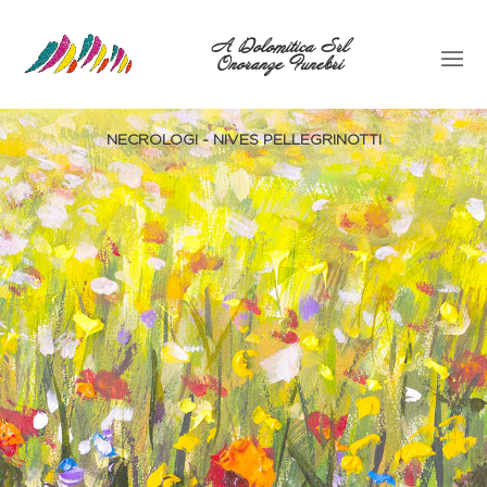
A Dolomitica Srl
Onoranze Funebri
NECROLOGI - NIVES PELLEGRINOTTI