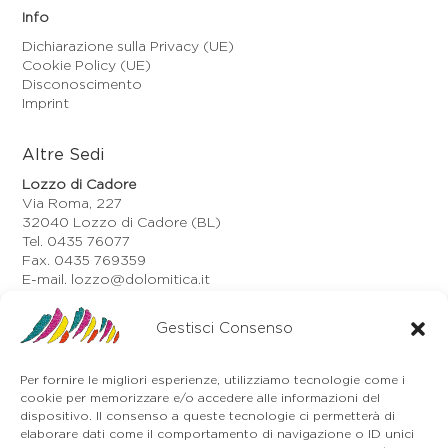
Info
Dichiarazione sulla Privacy (UE)
Cookie Policy (UE)
Disconoscimento
Imprint
Altre Sedi
Lozzo di Cadore
Via Roma, 227
32040 Lozzo di Cadore (BL)
Tel. 0435 76077
Fax. 0435 769359
E-mail. lozzo@dolomitica.it
Auronzo di Cadore
Via Unione, 21/B
Gestisci Consenso
32041 Auronzo di Cadore (BL)
Tel. 0435 400668
Per fornire le migliori esperienze, utilizziamo tecnologie come i
E-mail. auronzo@dolomitica.it
cookie per memorizzare e/o accedere alle informazioni del
Cortina d'Ampezzo
dispositivo. Il consenso a queste tecnologie ci permetterà di
32043 Cortina d'Ampezzo (BL)
elaborare dati come il comportamento di navigazione o ID unici