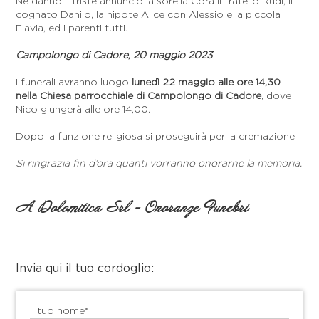
Ne danno il triste annuncio la sorella Cora il fratello Rudi, il
cognato Danilo, la nipote Alice con Alessio e la piccola
Flavia, ed i parenti tutti.
Campolongo di Cadore, 20 maggio 2023
I funerali avranno luogo
lunedì 22 maggio alle ore 14,30
nella Chiesa parrocchiale di Campolongo di Cadore
, dove
Nico giungerà alle ore 14,00.
Dopo la funzione religiosa si proseguirà per la cremazione.
Si ringrazia fin d’ora quanti vorranno onorarne la memoria.
A Dolomitica Srl - Onoranze Funebri
Invia qui il tuo cordoglio:
Il tuo nome*