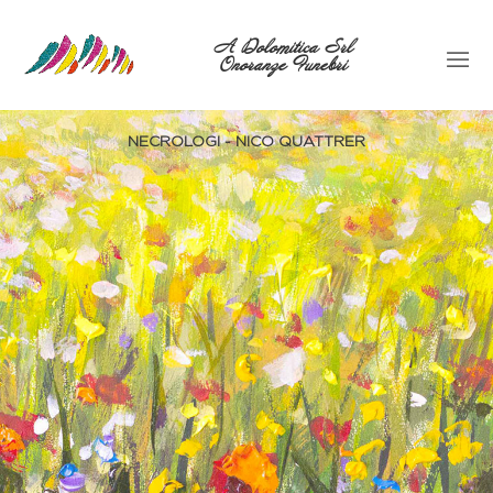
A Dolomitica Srl
Onoranze Funebri
NECROLOGI - NICO QUATTRER