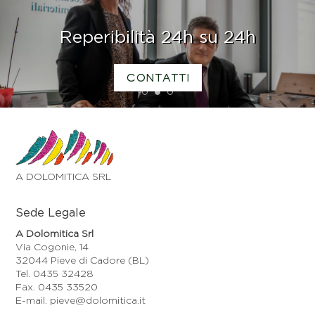
Reperibilità 24h su 24h
CONTATTI
1
2
3
A DOLOMITICA SRL
Sede Legale
A Dolomitica Srl
Via Cogonie, 14
32044 Pieve di Cadore (BL)
Tel. 0435 32428
Fax. 0435 33520
E-mail. pieve@dolomitica.it