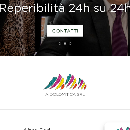
Reperibilità 24h su 24
CONTATTI
1
2
3
A DOLOMITICA SRL