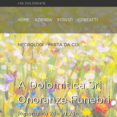
+39 334.3310478
HOME
AZIENDA
SERVIZI
CONTATTI
NECROLOGI - MIRTA DA COL
A Dolomitica Srl
Onoranze Funebri
Reperibilità 24h su 24h