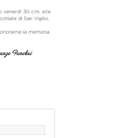
o venerdì 30 c.m. alle
chiale di San Vigilio.
 onorarne la memoria.
nze Funebri