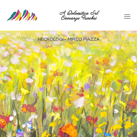
A Dolomitica Srl
Onoranze Funebri
NECROLOGI - MIRCO PIAZZA