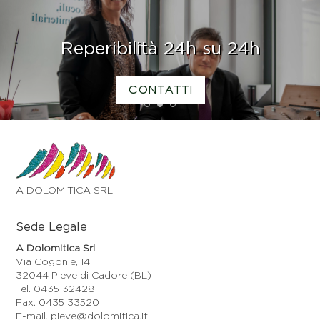
Reperibilità 24h su 24h
CONTATTI
1
2
3
A DOLOMITICA SRL
Sede Legale
A Dolomitica Srl
Via Cogonie, 14
32044 Pieve di Cadore (BL)
Tel. 0435 32428
Fax. 0435 33520
E-mail. pieve@dolomitica.it