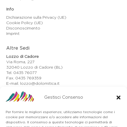
Info
Dichiarazione sulla Privacy (UE)
Cookie Policy (UE)
Disconoscimento
Imprint
Altre Sedi
Lozzo di Cadore
Via Roma, 227
32040 Lozzo di Cadore (BL)
Tel. 0435 76077
Fax. 0435 769359
E-mail. lozzo@dolomitica.it
Auronzo di Cadore
Via Unione, 21/B
Gestisci Consenso
32041 Auronzo di Cadore (BL)
Tel. 0435 400668
Per fornire le migliori esperienze, utilizziamo tecnologie come i
E-mail. auronzo@dolomitica.it
cookie per memorizzare e/o accedere alle informazioni del
Cortina d'Ampezzo
dispositivo. Il consenso a queste tecnologie ci permetterà di
32043 Cortina d'Ampezzo (BL)