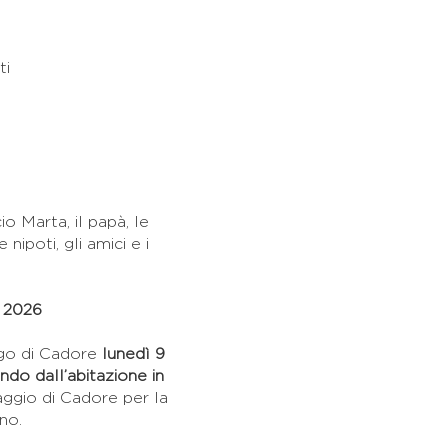
ti
o Marta, il papà, le
e nipoti, gli amici e i
o 2026
igo di Cadore
lunedì 9
ndo dall’abitazione in
ggio di Cadore per la
no.