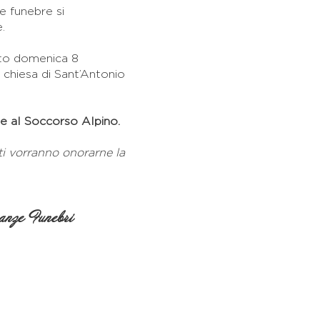
e funebre si
.
ato domenica 8
 chiesa di Sant’Antonio
te al Soccorso Alpino.
ti vorranno onorarne la
nze Funebri