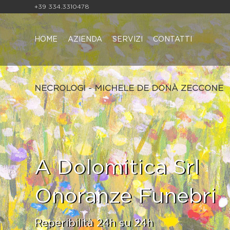
+39 334.3310478
HOME
AZIENDA
SERVIZI
CONTATTI
NECROLOGI - MICHELE DE DONÀ ZECCONE
A Dolomitica Srl
Onoranze Funebri
Reperibilità 24h su 24h