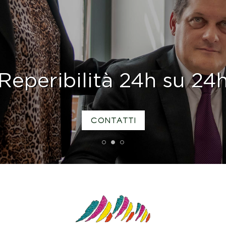
Reperibilità 24h su 24
CONTATTI
1
2
3