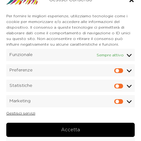
32041 Auronzo di Cadore (BL)
Tel. 0435 400668
Per fornire le migliori esperienze, utilizziamo tecnologie come i
E-mail. auronzo@dolomitica.it
cookie per memorizzare e/o accedere alle informazioni del
Cortina d'Ampezzo
dispositivo. Il consenso a queste tecnologie ci permetterà di
32043 Cortina d'Ampezzo (BL)
elaborare dati come il comportamento di navigazione o ID unici
Tel. 0436 4127
su questo sito. Non acconsentire o ritirare il consenso può
influire negativamente su alcune caratteristiche e funzioni.
E-mail. pieve@dolomitica.it
Funzionale
Sempre attivo
S. Stefano di Cadore
Piazza Roma 23
32045 S. Stefano di Cadore - Comelico (BL)
Preferenze
Prefere
Tel. 0435 420345
E-mail. santostefano@dolomitica.it
Statistiche
Statisti
Candide di Comelico Superiore
Via VI Novembre, 152
Marketing
32040 Candide di Comelico Superiore (BL)
Marketi
Tel. 0435 420345
Gestisci servizi
E-mail. candide@dolomitica.it
Laboratorio Marmi
Via Piave 122
Accetta
32040 Laboratorio Marmi a Lozzo di Cadore (BL)