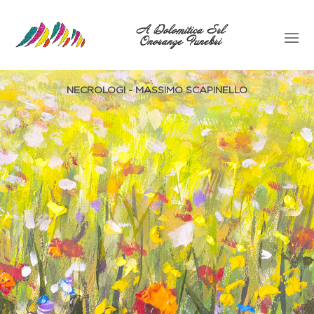
A Dolomitica Srl
Onoranze Funebri
NECROLOGI - MASSIMO SCAPINELLO