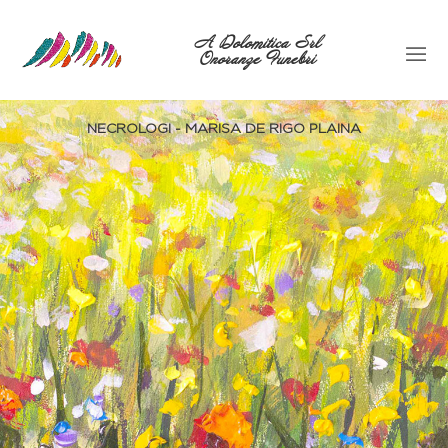
A Dolomitica Srl
Onoranze Funebri
NECROLOGI - MARISA DE RIGO PLAINA