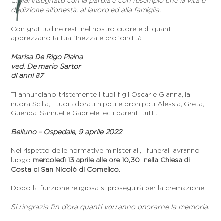
Ci hai insegnato con la parola e con l’esempio che la vita è
dedizione all’onestà, al lavoro ed alla famiglia.
Con gratitudine resti nel nostro cuore e di quanti
apprezzano la tua finezza e profondità
Marisa De Rigo Plaina
ved. De mario Sartor
di anni 87
Ti annunciano tristemente i tuoi figli Oscar e Gianna, la
nuora Scilla, i tuoi adorati nipoti e pronipoti Alessia, Greta,
Guenda, Samuel e Gabriele, ed i parenti tutti.
Belluno – Ospedale, 9 aprile 2022
Nel rispetto delle normative ministeriali, i funerali avranno
luogo
mercoledì 13 aprile
alle ore 10,30
nella Chiesa di
Costa
di San Nicolò di Comelico.
Dopo la funzione religiosa si proseguirà per la cremazione.
Si ringrazia fin d’ora quanti vorranno onorarne la memoria.