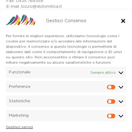
Fax. 0435 769359
E-mail. lozzo@dolomitica.it
Auronzo di Cadore
Gestisci Consenso
Via Unione, 21/B
32041 Auronzo di Cadore (BL)
Tel. 0435 400668
Per fornire le migliori esperienze, utilizziamo tecnologie come i
E-mail. auronzo@dolomitica.it
cookie per memorizzare e/o accedere alle informazioni del
Cortina d'Ampezzo
dispositivo. Il consenso a queste tecnologie ci permetterà di
32043 Cortina d'Ampezzo (BL)
elaborare dati come il comportamento di navigazione o ID unici
Tel. 0436 4127
su questo sito. Non acconsentire o ritirare il consenso può
influire negativamente su alcune caratteristiche e funzioni.
E-mail. pieve@dolomitica.it
Funzionale
Sempre attivo
S. Stefano di Cadore
Piazza Roma 23
32045 S. Stefano di Cadore - Comelico (BL)
Preferenze
Prefere
Tel. 0435 420345
E-mail. santostefano@dolomitica.it
Statistiche
Statisti
Candide di Comelico Superiore
Via VI Novembre, 152
Marketing
32040 Candide di Comelico Superiore (BL)
Marketi
Tel. 0435 420345
Gestisci servizi
E-mail. candide@dolomitica.it