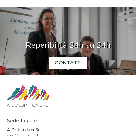
Reperibilità 24h su 24h
CONTATTI
1
2
3
A DOLOMITICA SRL
Sede Legale
A Dolomitica Srl
Via Cogonie, 14