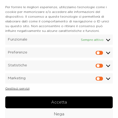
Tel. 0435 400668
Per fornire le migliori esperienze, utilizziamo tecnologie come i
E-mail. auronzo@dolomitica.it
cookie per memorizzare e/o accedere alle informazioni del
Cortina d'Ampezzo
dispositivo. Il consenso a queste tecnologie ci permetterà di
32043 Cortina d'Ampezzo (BL)
elaborare dati come il comportamento di navigazione o ID unici
Tel. 0436 4127
su questo sito. Non acconsentire o ritirare il consenso può
influire negativamente su alcune caratteristiche e funzioni.
E-mail. pieve@dolomitica.it
Funzionale
Sempre attivo
S. Stefano di Cadore
Piazza Roma 23
32045 S. Stefano di Cadore - Comelico (BL)
Preferenze
Prefere
Tel. 0435 420345
E-mail. santostefano@dolomitica.it
Statistiche
Statisti
Candide di Comelico Superiore
Via VI Novembre, 152
Marketing
32040 Candide di Comelico Superiore (BL)
Marketi
Tel. 0435 420345
Gestisci servizi
E-mail. candide@dolomitica.it
Laboratorio Marmi
Via Piave 122
Accetta
32040 Laboratorio Marmi a Lozzo di Cadore (BL)
Tel.
0435 76077
Nega
E-mail. marmi@dolomitica.it