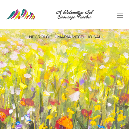
A Dolomitica Srl
Onoranze Funebri
NECROLOGI - MARIA VECELLIO SAI