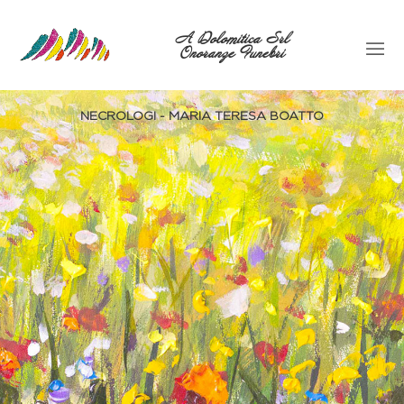
A Dolomitica Srl
Onoranze Funebri
NECROLOGI - MARIA TERESA BOATTO