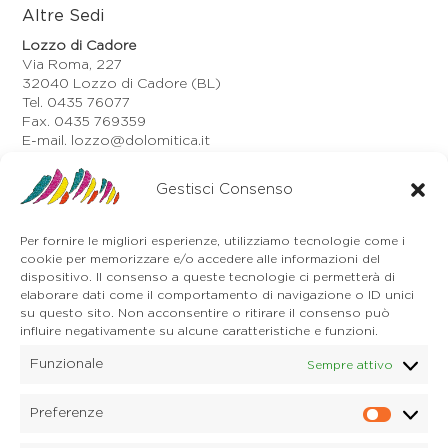
Altre Sedi
Lozzo di Cadore
Via Roma, 227
32040 Lozzo di Cadore (BL)
Tel. 0435 76077
Fax. 0435 769359
E-mail. lozzo@dolomitica.it
Auronzo di Cadore
Via Unione, 21/B
Gestisci Consenso
32041 Auronzo di Cadore (BL)
Tel. 0435 400668
Per fornire le migliori esperienze, utilizziamo tecnologie come i
E-mail. auronzo@dolomitica.it
cookie per memorizzare e/o accedere alle informazioni del
Cortina d'Ampezzo
dispositivo. Il consenso a queste tecnologie ci permetterà di
32043 Cortina d'Ampezzo (BL)
elaborare dati come il comportamento di navigazione o ID unici
Tel. 0436 4127
su questo sito. Non acconsentire o ritirare il consenso può
E-mail. pieve@dolomitica.it
influire negativamente su alcune caratteristiche e funzioni.
Funzionale
Sempre attivo
S. Stefano di Cadore
Piazza Roma 23
32045 S. Stefano di Cadore - Comelico (BL)
Preferenze
Prefere
Tel. 0435 420345
E-mail. santostefano@dolomitica.it