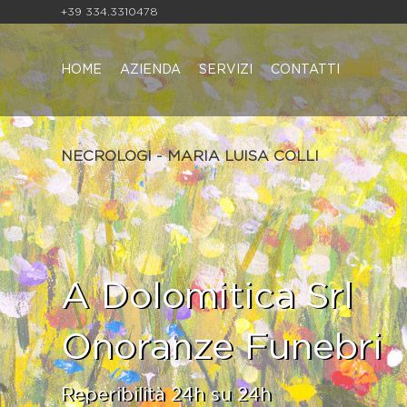
+39 334.3310478
HOME
AZIENDA
SERVIZI
CONTATTI
NECROLOGI - MARIA LUISA COLLI
A Dolomitica Srl
Onoranze Funebri
Reperibilità 24h su 24h