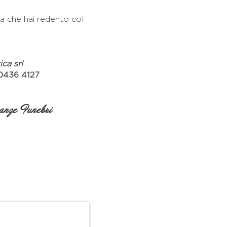
ma che hai redento col
ca srl
0436 4127
nze Funebri