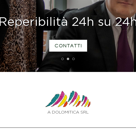
Reperibilità 24h su 24
CONTATTI
1
2
3
A DOLOMITICA SRL