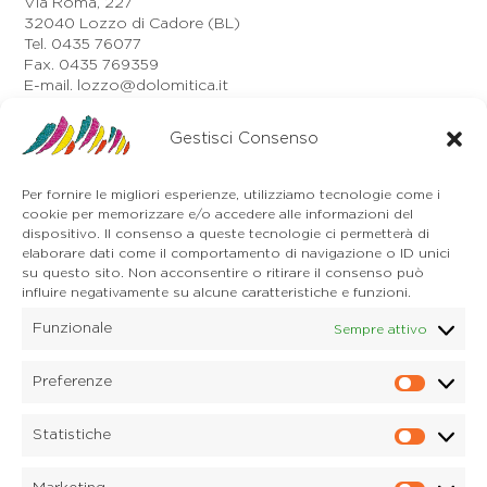
Via Roma, 227
32040 Lozzo di Cadore (BL)
Tel. 0435 76077
Fax. 0435 769359
E-mail. lozzo@dolomitica.it
Auronzo di Cadore
Gestisci Consenso
Via Unione, 21/B
32041 Auronzo di Cadore (BL)
Tel. 0435 400668
Per fornire le migliori esperienze, utilizziamo tecnologie come i
E-mail. auronzo@dolomitica.it
cookie per memorizzare e/o accedere alle informazioni del
Cortina d'Ampezzo
dispositivo. Il consenso a queste tecnologie ci permetterà di
32043 Cortina d'Ampezzo (BL)
elaborare dati come il comportamento di navigazione o ID unici
Tel. 0436 4127
su questo sito. Non acconsentire o ritirare il consenso può
influire negativamente su alcune caratteristiche e funzioni.
E-mail. pieve@dolomitica.it
Funzionale
Sempre attivo
S. Stefano di Cadore
Piazza Roma 23
32045 S. Stefano di Cadore - Comelico (BL)
Preferenze
Prefere
Tel. 0435 420345
E-mail. santostefano@dolomitica.it
Statistiche
Statisti
Candide di Comelico Superiore
Via VI Novembre, 152