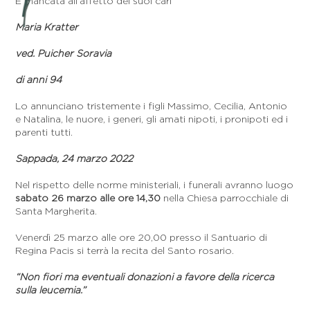
È mancata all’affetto dei suoi cari
Maria Kratter
ved. Puicher Soravia
di anni 94
Lo annunciano tristemente i figli Massimo, Cecilia, Antonio
e Natalina, le nuore, i generi, gli amati nipoti, i pronipoti ed i
parenti tutti.
Sappada, 24 marzo 2022
Nel rispetto delle norme ministeriali, i funerali avranno luogo
sabato 26 marzo alle ore 14,30
nella Chiesa parrocchiale di
Santa Margherita.
Venerdì 25 marzo alle ore 20,00 presso il Santuario di
Regina Pacis si terrà la recita del Santo rosario.
“Non fiori ma eventuali donazioni a favore della ricerca
sulla leucemia.”