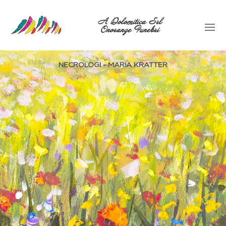
A Dolomitica Srl
Onoranze Funebri
NECROLOGI - MARIA KRATTER