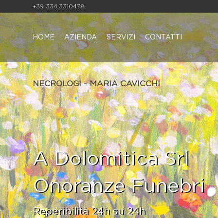
+39 334.3310478
HOME
AZIENDA
SERVIZI
CONTATTI
NECROLOGI - MARIA CAVICCHI
A Dolomitica Srl
Onoranze Funebri
Reperibilità 24h su 24h