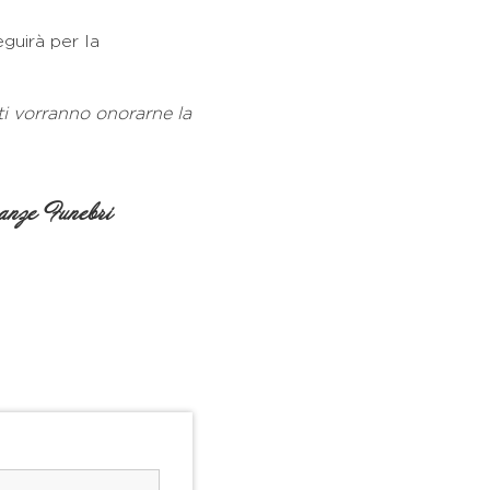
eguirà per la
ti vorranno onorarne la
nze Funebri