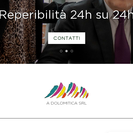
Reperibilità 24h su 24
CONTATTI
1
2
3
A DOLOMITICA SRL