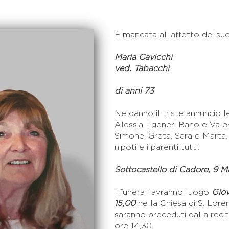
È mancata all’affetto dei suo
Maria Cavicchi
ved. Tabacchi
di anni 73
Ne danno il triste annuncio l
Alessia, i generi Bano e Valer
Simone, Greta, Sara e Marta, l
nipoti e i parenti tutti.
Sottocastello di Cadore, 9 
I funerali avranno luogo
Giov
15,00
nella Chiesa di S. Lore
saranno preceduti dalla recit
ore 14,30.