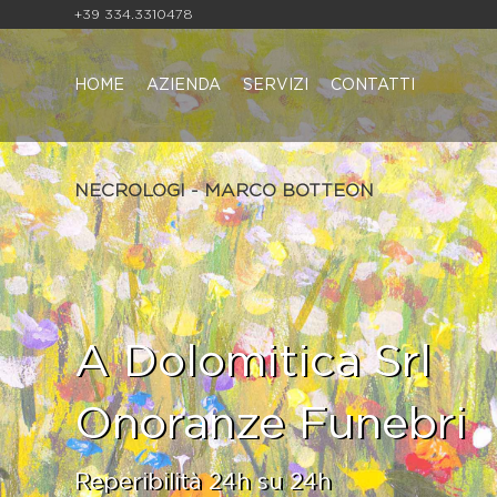
+39 334.3310478
HOME
AZIENDA
SERVIZI
CONTATTI
NECROLOGI - MARCO BOTTEON
A Dolomitica Srl
Onoranze Funebri
Reperibilità 24h su 24h