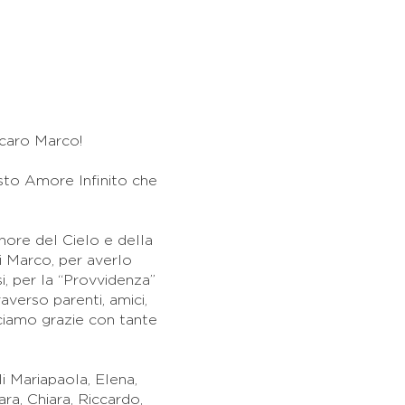
caro Marco!
esto Amore Infinito che
nore del Cielo e della
di Marco, per averlo
si, per la “Provvidenza”
verso parenti, amici,
diciamo grazie con tante
i Mariapaola, Elena,
ara, Chiara, Riccardo,