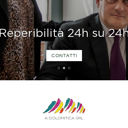
Reperibilità 24h su 24
CONTATTI
1
2
3
A DOLOMITICA SRL