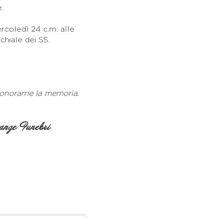
.
ercoledì 24 c.m. alle
chiale dei SS.
 onorarne la memoria.
nze Funebri