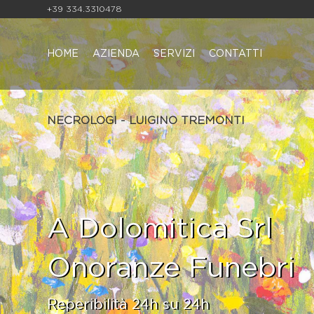
+39 334.3310478
HOME
AZIENDA
SERVIZI
CONTATTI
NECROLOGI - LUIGINO TREMONTI
A Dolomitica Srl
Onoranze Funebri
Reperibilità 24h su 24h