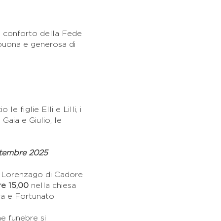
 il conforto della Fede
 buona e generosa di
e figlie Elli e Lilli, i
 Gaia e Giulio, le
ttembre 2025
 a Lorenzago di Cadore
re 15,00
nella chiesa
ra e Fortunato.
ne funebre si