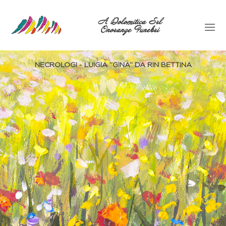
A Dolomitica Srl
Onoranze Funebri
NECROLOGI - LUIGIA ‘‘GINA’’ DA RIN BETTINA