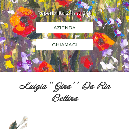
Reperibilità 24h su 24h
AZIENDA
CHIAMACI
Luigia ‘‘Gina’’ Da Rin
Bettina