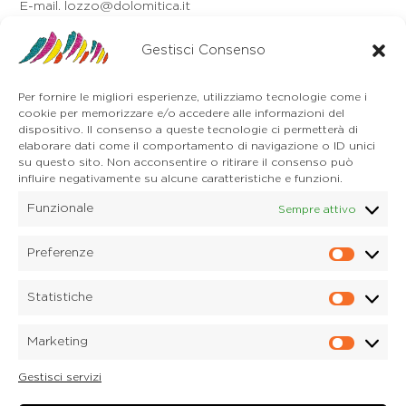
E-mail. lozzo@dolomitica.it
Auronzo di Cadore
Gestisci Consenso
Via Unione, 21/B
32041 Auronzo di Cadore (BL)
Tel. 0435 400668
Per fornire le migliori esperienze, utilizziamo tecnologie come i
E-mail. auronzo@dolomitica.it
cookie per memorizzare e/o accedere alle informazioni del
Cortina d'Ampezzo
dispositivo. Il consenso a queste tecnologie ci permetterà di
32043 Cortina d'Ampezzo (BL)
elaborare dati come il comportamento di navigazione o ID unici
Tel. 0436 4127
su questo sito. Non acconsentire o ritirare il consenso può
influire negativamente su alcune caratteristiche e funzioni.
E-mail. pieve@dolomitica.it
Funzionale
Sempre attivo
S. Stefano di Cadore
Piazza Roma 23
32045 S. Stefano di Cadore - Comelico (BL)
Preferenze
Prefere
Tel. 0435 420345
E-mail. santostefano@dolomitica.it
Statistiche
Statisti
Candide di Comelico Superiore
Via VI Novembre, 152
Marketing
32040 Candide di Comelico Superiore (BL)
Marketi
Tel. 0435 420345
Gestisci servizi
E-mail. candide@dolomitica.it
Laboratorio Marmi