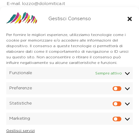
E-mail. lozzo@dolomitica.it
Auronzo di Cadore
Via Unione, 21/B
Gestisci Consenso
32041 Auronzo di Cadore (BL)
Tel. 0435 400668
Per fornire le migliori esperienze, utilizziamo tecnologie come i
E-mail. auronzo@dolomitica.it
cookie per memorizzare e/o accedere alle informazioni del
Cortina d'Ampezzo
dispositivo. Il consenso a queste tecnologie ci permetterà di
32043 Cortina d'Ampezzo (BL)
elaborare dati come il comportamento di navigazione o ID unici
Tel. 0436 4127
su questo sito. Non acconsentire o ritirare il consenso può
E-mail. pieve@dolomitica.it
influire negativamente su alcune caratteristiche e funzioni.
Funzionale
Sempre attivo
S. Stefano di Cadore
Piazza Roma 23
32045 S. Stefano di Cadore - Comelico (BL)
Preferenze
Prefere
Tel. 0435 420345
E-mail. santostefano@dolomitica.it
Statistiche
Statisti
Candide di Comelico Superiore
Via VI Novembre, 152
Marketing
32040 Candide di Comelico Superiore (BL)
Marketi
Tel. 0435 420345
Gestisci servizi
E-mail. candide@dolomitica.it