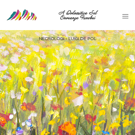
A Dolomitica Srl
Onoranze Funebri
NECROLOGI - LUIGI DE POL