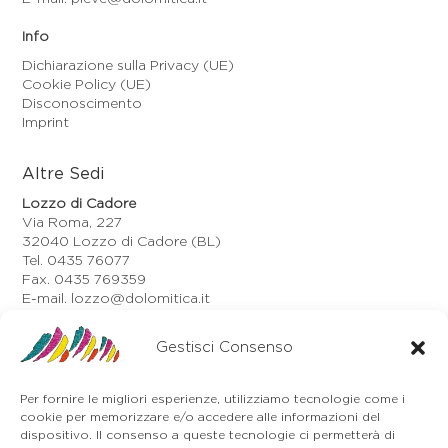
Info
Dichiarazione sulla Privacy (UE)
Cookie Policy (UE)
Disconoscimento
Imprint
Altre Sedi
Lozzo di Cadore
Via Roma, 227
32040 Lozzo di Cadore (BL)
Tel. 0435 76077
Fax. 0435 769359
E-mail. lozzo@dolomitica.it
Auronzo di Cadore
Gestisci Consenso
Via Unione, 21/B
32041 Auronzo di Cadore (BL)
Tel. 0435 400668
Per fornire le migliori esperienze, utilizziamo tecnologie come i
E-mail. auronzo@dolomitica.it
cookie per memorizzare e/o accedere alle informazioni del
Cortina d'Ampezzo
dispositivo. Il consenso a queste tecnologie ci permetterà di