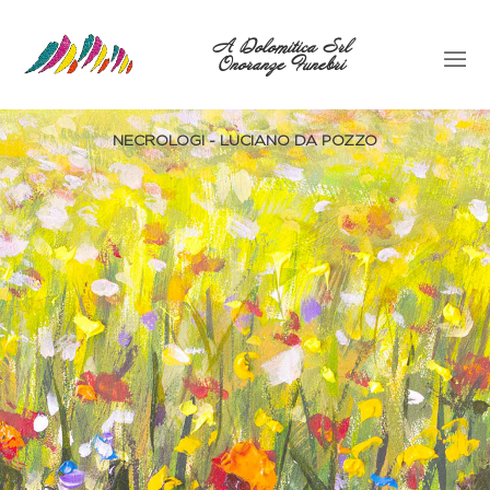
A Dolomitica Srl
Onoranze Funebri
NECROLOGI - LUCIANO DA POZZO