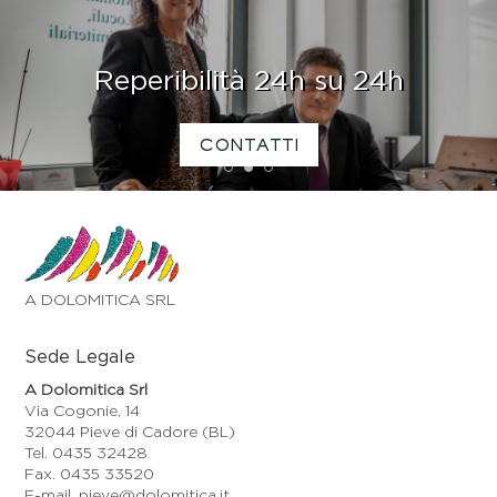
Reperibilità 24h su 24h
CONTATTI
1
2
3
A DOLOMITICA SRL
Sede Legale
A Dolomitica Srl
Via Cogonie, 14
32044 Pieve di Cadore (BL)
Tel. 0435 32428
Fax. 0435 33520
E-mail. pieve@dolomitica.it