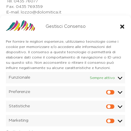
Tel. 0435 76077
Fax. 0435 769359
E-mail. lozzo@dolomitica.it
Auronzo di Cadore
Via Unione, 21/B
Gestisci Consenso
32041 Auronzo di Cadore (BL)
Tel. 0435 400668
Per fornire le migliori esperienze, utilizziamo tecnologie come i
E-mail. auronzo@dolomitica.it
cookie per memorizzare e/o accedere alle informazioni del
Cortina d'Ampezzo
dispositivo. Il consenso a queste tecnologie ci permetterà di
32043 Cortina d'Ampezzo (BL)
elaborare dati come il comportamento di navigazione o ID unici
Tel. 0436 4127
su questo sito. Non acconsentire o ritirare il consenso può
E-mail. pieve@dolomitica.it
influire negativamente su alcune caratteristiche e funzioni.
Funzionale
Sempre attivo
S. Stefano di Cadore
Piazza Roma 23
32045 S. Stefano di Cadore - Comelico (BL)
Preferenze
Prefere
Tel. 0435 420345
E-mail. santostefano@dolomitica.it
Statistiche
Statisti
Candide di Comelico Superiore
Via VI Novembre, 152
Marketing
32040 Candide di Comelico Superiore (BL)
Marketi
Tel. 0435 420345