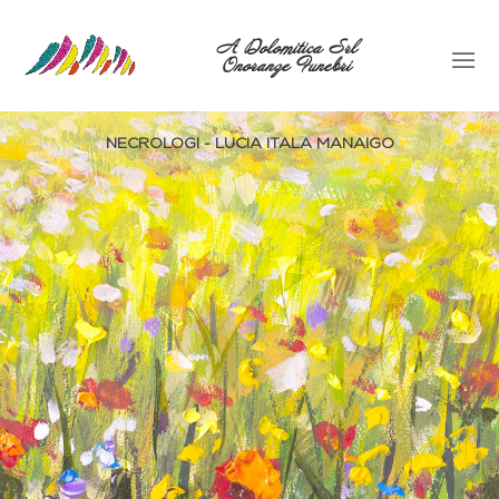
A Dolomitica Srl
Onoranze Funebri
NECROLOGI - LUCIA ITALA MANAIGO