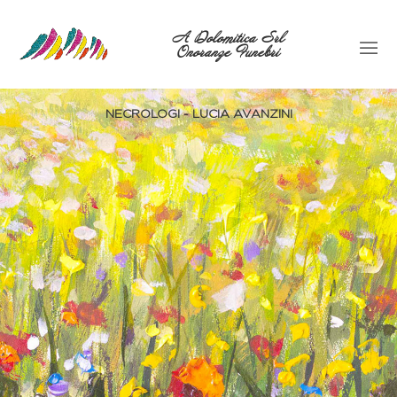
A Dolomitica Srl
Onoranze Funebri
NECROLOGI - LUCIA AVANZINI