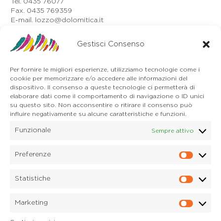
Tel. 0435 76077
Fax. 0435 769359
E-mail. lozzo@dolomitica.it
Auronzo di Cadore
Gestisci Consenso
Via Unione, 21/B
32041 Auronzo di Cadore (BL)
Tel. 0435 400668
Per fornire le migliori esperienze, utilizziamo tecnologie come i
E-mail. auronzo@dolomitica.it
cookie per memorizzare e/o accedere alle informazioni del
Cortina d'Ampezzo
dispositivo. Il consenso a queste tecnologie ci permetterà di
32043 Cortina d'Ampezzo (BL)
elaborare dati come il comportamento di navigazione o ID unici
Tel. 0436 4127
su questo sito. Non acconsentire o ritirare il consenso può
influire negativamente su alcune caratteristiche e funzioni.
E-mail. pieve@dolomitica.it
Funzionale
Sempre attivo
S. Stefano di Cadore
Piazza Roma 23
32045 S. Stefano di Cadore - Comelico (BL)
Preferenze
Prefere
Tel. 0435 420345
E-mail. santostefano@dolomitica.it
Statistiche
Statisti
Candide di Comelico Superiore
Via VI Novembre, 152
Marketing
32040 Candide di Comelico Superiore (BL)
Marketi
Tel. 0435 420345