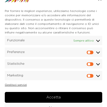
32041 Auronzo di Cadore (BL)
Tel. 0435 400668
Per fornire le migliori esperienze, utilizziamo tecnologie come i
E-mail. auronzo@dolomitica.it
cookie per memorizzare e/o accedere alle informazioni del
Cortina d'Ampezzo
dispositivo. Il consenso a queste tecnologie ci permetterà di
32043 Cortina d'Ampezzo (BL)
elaborare dati come il comportamento di navigazione o ID unici
Tel. 0436 4127
su questo sito. Non acconsentire o ritirare il consenso può
influire negativamente su alcune caratteristiche e funzioni.
E-mail. pieve@dolomitica.it
Funzionale
Sempre attivo
S. Stefano di Cadore
Piazza Roma 23
32045 S. Stefano di Cadore - Comelico (BL)
Preferenze
Prefere
Tel. 0435 420345
E-mail. santostefano@dolomitica.it
Statistiche
Statisti
Candide di Comelico Superiore
Via VI Novembre, 152
Marketing
32040 Candide di Comelico Superiore (BL)
Marketi
Tel. 0435 420345
Gestisci servizi
E-mail. candide@dolomitica.it
Laboratorio Marmi
Via Piave 122
Accetta
32040 Laboratorio Marmi a Lozzo di Cadore (BL)
Tel.
0435 76077