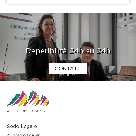
Reperibilità 24h su 24h
CONTATTI
1
2
3
A DOLOMITICA SRL
Sede Legale
A Dolomitica Srl