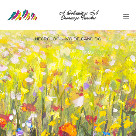
A Dolomitica Srl
Onoranze Funebri
NECROLOGI - IVO DE CANDIDO