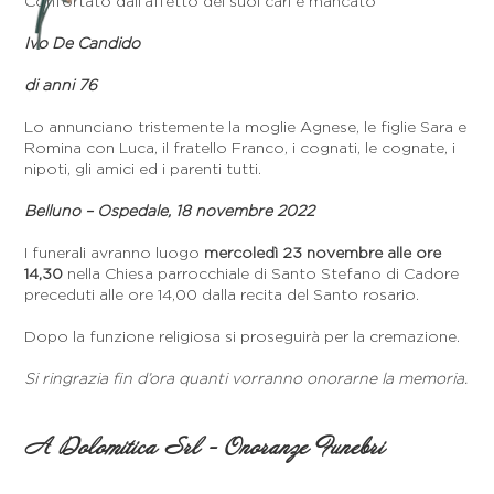
Confortato dall’affetto dei suoi cari è mancato
Ivo De Candido
di anni 76
Lo annunciano tristemente la moglie Agnese, le figlie Sara e
Romina con Luca, il fratello Franco, i cognati, le cognate, i
nipoti, gli amici ed i parenti tutti.
Belluno – Ospedale, 18 novembre 2022
I funerali avranno luogo
mercoledì 23 novembre alle ore
14,30
nella Chiesa parrocchiale di Santo Stefano di Cadore
preceduti alle ore 14,00 dalla recita del Santo rosario.
Dopo la funzione religiosa si proseguirà per la cremazione.
Si ringrazia fin d’ora quanti vorranno onorarne la memoria.
A Dolomitica Srl - Onoranze Funebri