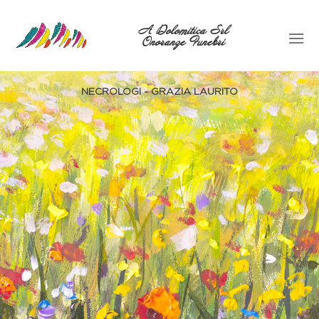
A Dolomitica Srl
Onoranze Funebri
NECROLOGI - GRAZIA LAURITO