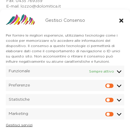
Fax. 0435 769359
E-mail. lozzo@dolomitica.it
Auronzo di Cadore
Gestisci Consenso
Via Unione, 21/B
32041 Auronzo di Cadore (BL)
Tel. 0435 400668
Per fornire le migliori esperienze, utilizziamo tecnologie come i
E-mail. auronzo@dolomitica.it
cookie per memorizzare e/o accedere alle informazioni del
Cortina d'Ampezzo
dispositivo. Il consenso a queste tecnologie ci permetterà di
32043 Cortina d'Ampezzo (BL)
elaborare dati come il comportamento di navigazione o ID unici
Tel. 0436 4127
su questo sito. Non acconsentire o ritirare il consenso può
influire negativamente su alcune caratteristiche e funzioni.
E-mail. pieve@dolomitica.it
Funzionale
Sempre attivo
S. Stefano di Cadore
Piazza Roma 23
32045 S. Stefano di Cadore - Comelico (BL)
Preferenze
Prefere
Tel. 0435 420345
E-mail. santostefano@dolomitica.it
Statistiche
Statisti
Candide di Comelico Superiore
Via VI Novembre, 152
Marketing
32040 Candide di Comelico Superiore (BL)
Marketi
Tel. 0435 420345
Gestisci servizi
E-mail. candide@dolomitica.it