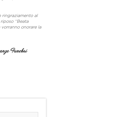
o ringraziamento al
 riposo ‘‘Beata
e vorranno onorare la
nze Funebri