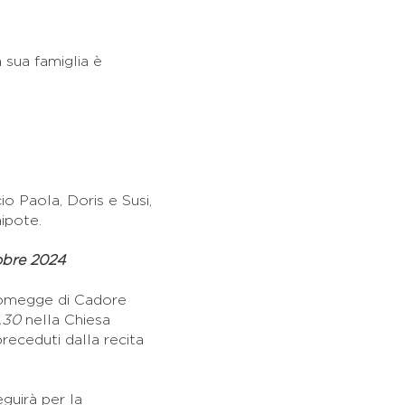
 sua famiglia è
o Paola, Doris e Susi,
nipote.
obre 2024
Domegge di Cadore
,30
nella Chiesa
preceduti dalla recita
eguirà per la