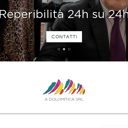
Reperibilità 24h su 24
CONTATTI
1
2
3
A DOLOMITICA SRL