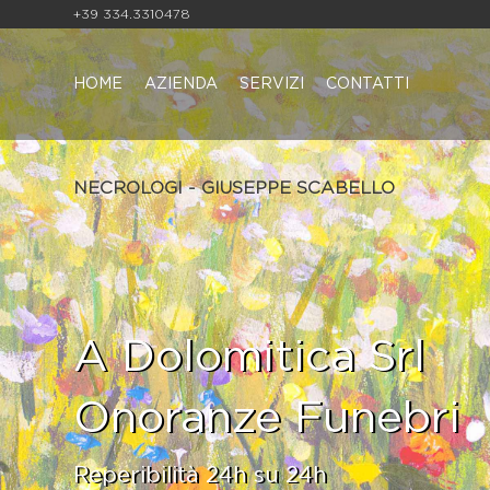
+39 334.3310478
HOME
AZIENDA
SERVIZI
CONTATTI
NECROLOGI - GIUSEPPE SCABELLO
A Dolomitica Srl
Onoranze Funebri
Reperibilità 24h su 24h