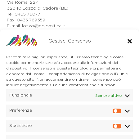
Via Roma, 227
32040 Lozzo di Cadore (BL)
Tel. 0435 76077
Fax. 0435 769359
E-mail. lozzo@dolomitica.it
Auronzo di Cadore
Via Unione, 21/B
Gestisci Consenso
32041 Auronzo di Cadore (BL)
Tel. 0435 400668
Per fornire le migliori esperienze, utilizziamo tecnologie come i
E-mail. auronzo@dolomitica.it
cookie per memorizzare e/o accedere alle informazioni del
Cortina d'Ampezzo
dispositivo. Il consenso a queste tecnologie ci permetterà di
32043 Cortina d'Ampezzo (BL)
elaborare dati come il comportamento di navigazione o ID unici
Tel. 0436 4127
su questo sito. Non acconsentire o ritirare il consenso può
E-mail. pieve@dolomitica.it
influire negativamente su alcune caratteristiche e funzioni.
Funzionale
Sempre attivo
S. Stefano di Cadore
Piazza Roma 23
32045 S. Stefano di Cadore - Comelico (BL)
Preferenze
Prefere
Tel. 0435 420345
E-mail. santostefano@dolomitica.it
Statistiche
Statisti
Candide di Comelico Superiore
Via VI Novembre, 152