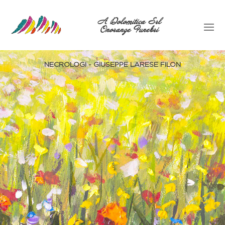
A Dolomitica Srl
Onoranze Funebri
NECROLOGI - GIUSEPPE LARESE FILON