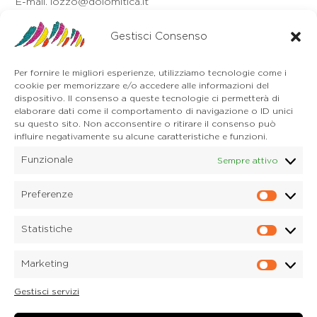
E-mail. lozzo@dolomitica.it
Auronzo di Cadore
Gestisci Consenso
Via Unione, 21/B
32041 Auronzo di Cadore (BL)
Tel. 0435 400668
Per fornire le migliori esperienze, utilizziamo tecnologie come i
E-mail. auronzo@dolomitica.it
cookie per memorizzare e/o accedere alle informazioni del
Cortina d'Ampezzo
dispositivo. Il consenso a queste tecnologie ci permetterà di
32043 Cortina d'Ampezzo (BL)
elaborare dati come il comportamento di navigazione o ID unici
Tel. 0436 4127
su questo sito. Non acconsentire o ritirare il consenso può
influire negativamente su alcune caratteristiche e funzioni.
E-mail. pieve@dolomitica.it
Funzionale
Sempre attivo
S. Stefano di Cadore
Piazza Roma 23
32045 S. Stefano di Cadore - Comelico (BL)
Preferenze
Prefere
Tel. 0435 420345
E-mail. santostefano@dolomitica.it
Statistiche
Statisti
Candide di Comelico Superiore
Via VI Novembre, 152
Marketing
32040 Candide di Comelico Superiore (BL)
Marketi
Tel. 0435 420345
Gestisci servizi
E-mail. candide@dolomitica.it
Laboratorio Marmi