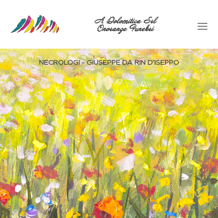
A Dolomitica Srl
Onoranze Funebri
NECROLOGI - GIUSEPPE DA RIN D’ISEPPO