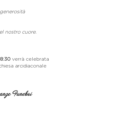
 generosità
.
el nostro cuore.
18:30
verrà celebrata
chiesa arcidiaconale
nze Funebri