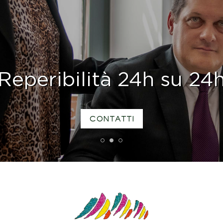
Reperibilità 24h su 24
CONTATTI
1
2
3