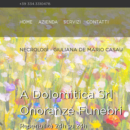
+39 334.3310478
HOME
AZIENDA
SERVIZI
CONTATTI
NECROLOGI - GIULIANA DE MARIO CASAU
A Dolomitica Srl
Onoranze Funebri
Reperibilità 24h su 24h