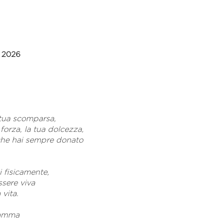
o 2026
 tua scomparsa,
forza, la tua dolcezza,
che hai sempre donato
 fisicamente,
ssere viva
 vita.
mamma