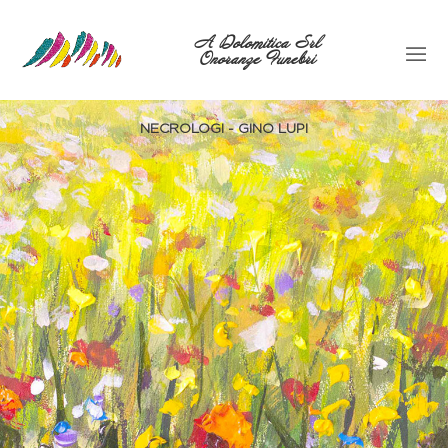
A Dolomitica Srl
Onoranze Funebri
NECROLOGI - GINO LUPI