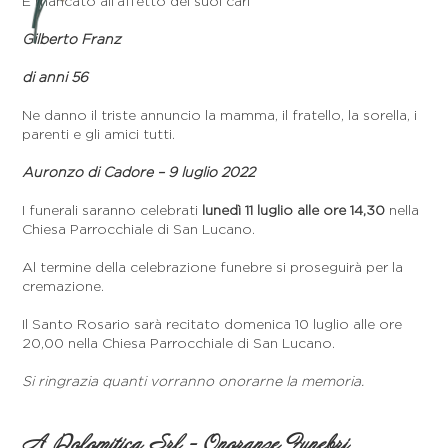
È mancato all’affetto dei suoi cari
Gilberto Franz
di anni 56
Ne danno il triste annuncio la mamma, il fratello, la sorella, i
parenti e gli amici tutti.
Auronzo di Cadore – 9 luglio 2022
I funerali saranno celebrati
lunedì 11 luglio alle ore 14,30
nella
Chiesa Parrocchiale di San Lucano.
Al termine della celebrazione funebre si proseguirà per la
cremazione.
Il Santo Rosario sarà recitato domenica 10 luglio alle ore
20,00 nella Chiesa Parrocchiale di San Lucano.
Si ringrazia quanti vorranno onorarne la memoria.
A Dolomitica Srl - Onoranze Funebri