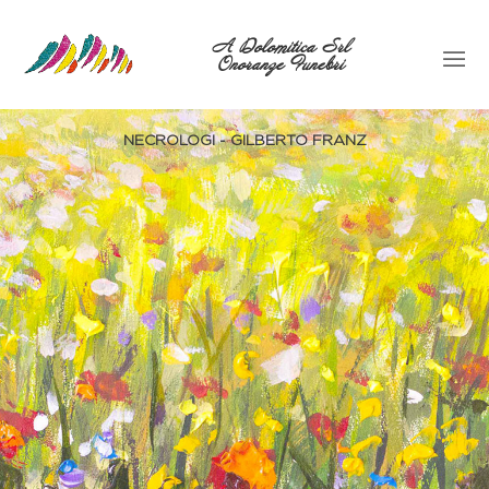
A Dolomitica Srl
Onoranze Funebri
NECROLOGI - GILBERTO FRANZ