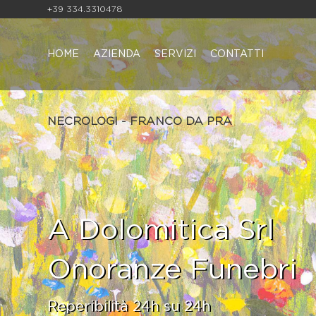
+39 334.3310478
HOME
AZIENDA
SERVIZI
CONTATTI
NECROLOGI - FRANCO DA PRA
A Dolomitica Srl
Onoranze Funebri
Reperibilità 24h su 24h