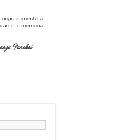
o ringraziamento a
orarne la memoria.
nze Funebri