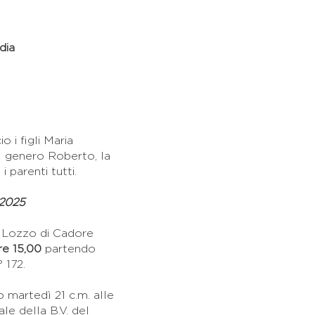
dia
 i figli Maria
il genero Roberto, la
i parenti tutti.
 2025
 a Lozzo di Cadore
re 15,00
partendo
 172.
o martedì 21 c.m. alle
le della B.V. del