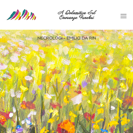
A Dolomitica Srl
Onoranze Funebri
NECROLOGI - EMILIO DA RIN