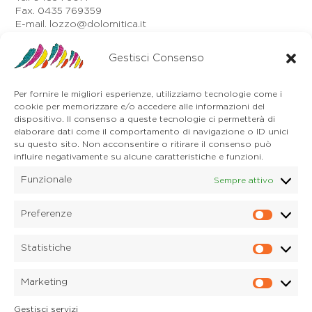
Fax. 0435 769359
E-mail. lozzo@dolomitica.it
Auronzo di Cadore
Via Unione, 21/B
Gestisci Consenso
32041 Auronzo di Cadore (BL)
Tel. 0435 400668
Per fornire le migliori esperienze, utilizziamo tecnologie come i
E-mail. auronzo@dolomitica.it
cookie per memorizzare e/o accedere alle informazioni del
Cortina d'Ampezzo
dispositivo. Il consenso a queste tecnologie ci permetterà di
32043 Cortina d'Ampezzo (BL)
elaborare dati come il comportamento di navigazione o ID unici
Tel. 0436 4127
su questo sito. Non acconsentire o ritirare il consenso può
E-mail. pieve@dolomitica.it
influire negativamente su alcune caratteristiche e funzioni.
Funzionale
Sempre attivo
S. Stefano di Cadore
Piazza Roma 23
32045 S. Stefano di Cadore - Comelico (BL)
Preferenze
Prefere
Tel. 0435 420345
E-mail. santostefano@dolomitica.it
Statistiche
Statisti
Candide di Comelico Superiore
Via VI Novembre, 152
Marketing
32040 Candide di Comelico Superiore (BL)
Marketi
Tel. 0435 420345
Gestisci servizi
E-mail. candide@dolomitica.it