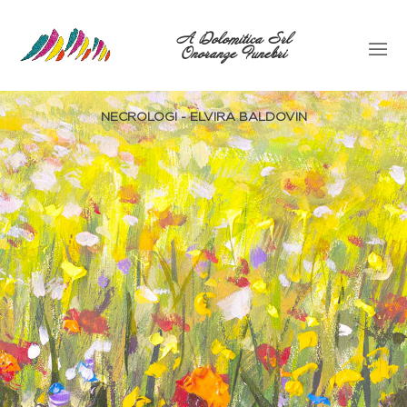
A Dolomitica Srl
Onoranze Funebri
NECROLOGI - ELVIRA BALDOVIN