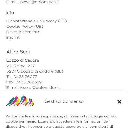
E-mail. pieve@dolomitica.it
Info
Dichiarazione sulla Privacy (UE)
Cookie Policy (UE)
Disconoscimento
Imprint
Altre Sedi
Lozzo di Cadore
Via Roma, 227
32040 Lozzo di Cadore (BL)
Tel. 0435 76077
Fax. 0435 769359
E-mail. lozzo@dolomitica.it
Auronzo di Cadore
Via Unione, 21/B
Gestisci Consenso
32041 Auronzo di Cadore (BL)
Tel. 0435 400668
Per fornire le migliori esperienze, utilizziamo tecnologie come i
E-mail. auronzo@dolomitica.it
cookie per memorizzare e/o accedere alle informazioni del
Cortina d'Ampezzo
dispositivo. Il consenso a queste tecnologie ci permetterà di