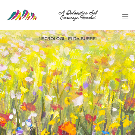
A Dolomitica Srl
Onoranze Funebri
NECROLOGI - ELDA BURREI