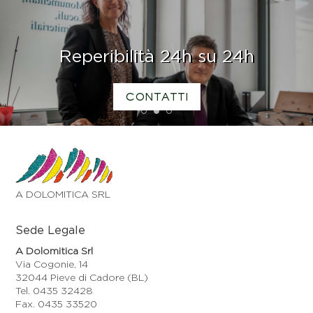
Reperibilità 24h su 24h
CONTATTI
1
2
3
A DOLOMITICA SRL
Sede Legale
A Dolomitica Srl
Via Cogonie, 14
32044 Pieve di Cadore (BL)
Tel. 0435 32428
Fax. 0435 33520