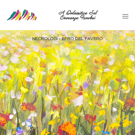
A Dolomitica Srl
Onoranze Funebri
NECROLOGI - EFRO DEL FAVERO