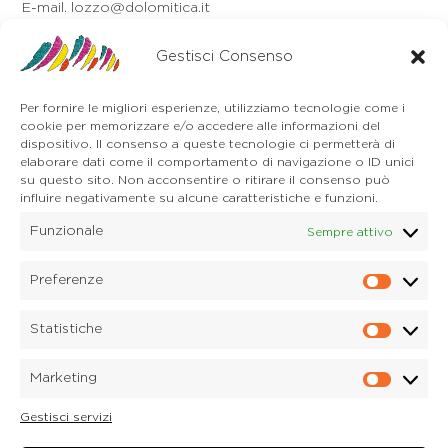
E-mail. lozzo@dolomitica.it
Auronzo di Cadore
Via Unione, 21/B
Gestisci Consenso
32041 Auronzo di Cadore (BL)
Tel. 0435 400668
Per fornire le migliori esperienze, utilizziamo tecnologie come i
E-mail. auronzo@dolomitica.it
cookie per memorizzare e/o accedere alle informazioni del
Cortina d'Ampezzo
dispositivo. Il consenso a queste tecnologie ci permetterà di
32043 Cortina d'Ampezzo (BL)
elaborare dati come il comportamento di navigazione o ID unici
Tel. 0436 4127
su questo sito. Non acconsentire o ritirare il consenso può
E-mail. pieve@dolomitica.it
influire negativamente su alcune caratteristiche e funzioni.
Funzionale
Sempre attivo
S. Stefano di Cadore
Piazza Roma 23
32045 S. Stefano di Cadore - Comelico (BL)
Preferenze
Prefere
Tel. 0435 420345
E-mail. santostefano@dolomitica.it
Statistiche
Statisti
Candide di Comelico Superiore
Via VI Novembre, 152
Marketing
32040 Candide di Comelico Superiore (BL)
Marketi
Tel. 0435 420345
Gestisci servizi
E-mail. candide@dolomitica.it
Laboratorio Marmi